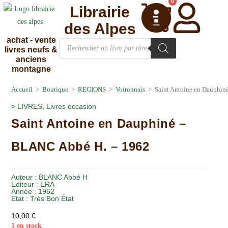
0
Librairie
des Alpes
achat - vente
livres neufs &
anciens
montagne
Accueil
>
Boutique
>
REGIONS
>
Voironnais
>
Saint Antoine en Dauphi
>
LIVRES
,
Livres occasion
Saint Antoine en Dauphiné –
BLANC Abbé H. – 1962
Auteur :
BLANC Abbé H
Editeur :
ERA
Année :
1962
Etat :
Très Bon État
10,00
€
1 en stock