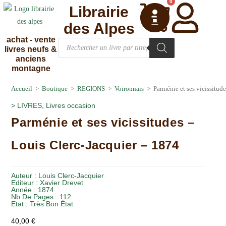
0
Librairie
des Alpes
achat - vente
livres neufs &
anciens
montagne
Accueil
>
Boutique
>
REGIONS
>
Voironnais
>
Parménie et ses vicissitud
>
LIVRES
,
Livres occasion
Parménie et ses vicissitudes –
Louis Clerc-Jacquier – 1874
Auteur :
Louis Clerc-Jacquier
Editeur :
Xavier Drevet
Année :
1874
Nb De Pages : 112
Etat :
Très Bon État
40,00
€