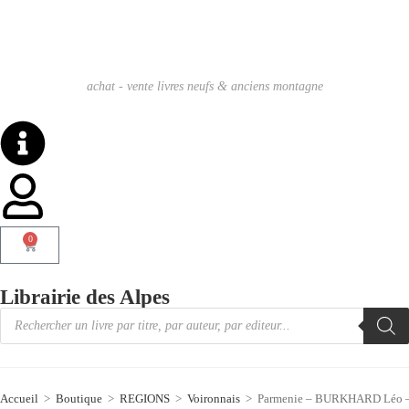
achat - vente livres neufs & anciens montagne
0
Librairie des Alpes
Accueil
>
Boutique
>
REGIONS
>
Voironnais
>
Parmenie – BURKHARD Léo 