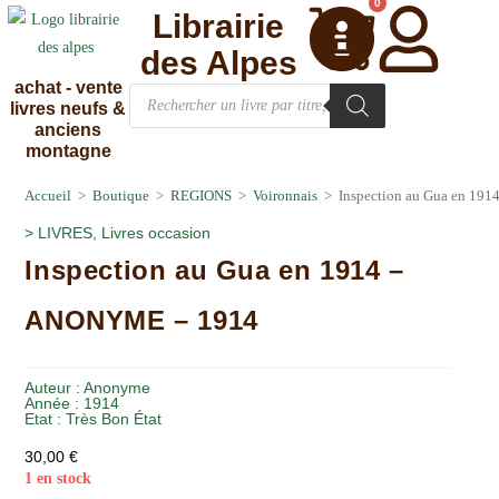
0
Librairie
des Alpes
achat - vente
livres neufs &
anciens
montagne
Accueil
>
Boutique
>
REGIONS
>
Voironnais
>
Inspection au Gua en 1
>
LIVRES
,
Livres occasion
Inspection au Gua en 1914 –
ANONYME – 1914
Auteur :
Anonyme
Année :
1914
Etat :
Très Bon État
30,00
€
1 en stock