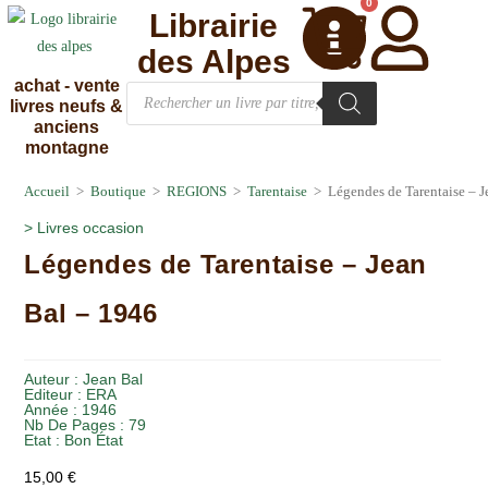
0
Librairie
des Alpes
achat - vente
livres neufs &
anciens
montagne
Accueil
>
Boutique
>
REGIONS
>
Tarentaise
>
Légendes de Tarentaise – 
>
Livres occasion
Légendes de Tarentaise – Jean
Bal – 1946
Auteur :
Jean Bal
Editeur :
ERA
Année :
1946
Nb De Pages : 79
Etat :
Bon État
15,00
€