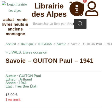
0
Librairie
des Alpes
achat - vente
livres neufs &
anciens
montagne
Accueil
>
Boutique
>
REGIONS
>
Savoie
>
Savoie – GUITON Paul – 194
>
LIVRES
,
Livres occasion
Savoie – GUITON Paul – 1941
Auteur :
GUITON Paul
Editeur :
Arthaud
Année :
1941
Etat :
Très Bon État
15,00
€
1 en stock