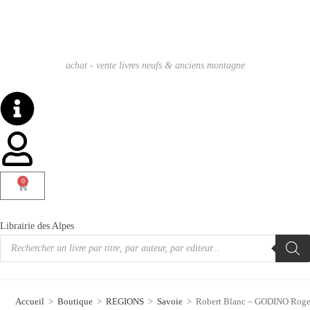
achat - vente livres neufs & anciens montagne
0
Librairie des Alpes
Accueil
>
Boutique
>
REGIONS
>
Savoie
>
Robert Blanc – GODINO Roge