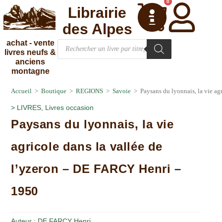
0
Librairie
des Alpes
achat - vente
livres neufs &
anciens
montagne
Accueil
>
Boutique
>
REGIONS
>
Savoie
>
Paysans du lyonnais, la vie a
>
LIVRES
,
Livres occasion
Paysans du lyonnais, la vie
agricole dans la vallée de
l’yzeron – DE FARCY Henri –
1950
Auteur :
DE FARCY Henri