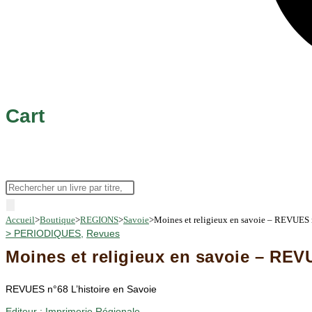
Cart
Recherche
de
Accueil
>
Boutique
>
REGIONS
>
Savoie
>
Moines et religieux en savoie – REVUES 
produits
>
PERIODIQUES
,
Revues
Moines et religieux en savoie – REV
REVUES n°68 L’histoire en Savoie
Editeur :
Imprimerie Régionale