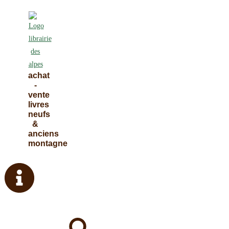
Skip
to
content
achat
-
vente
livres
neufs
&
anciens
montagne