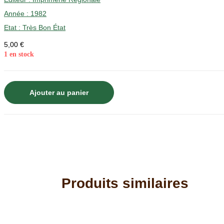
Année :
1982
Etat :
Très Bon État
5,00
€
1 en stock
quantité
Ajouter au panier
de
Moines
et
religieux
en
savoie
-
Produits similaires
REVUES
n°68
L'histoire