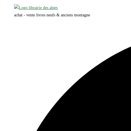
Skip
to
achat - vente livres neufs & anciens montagne
content