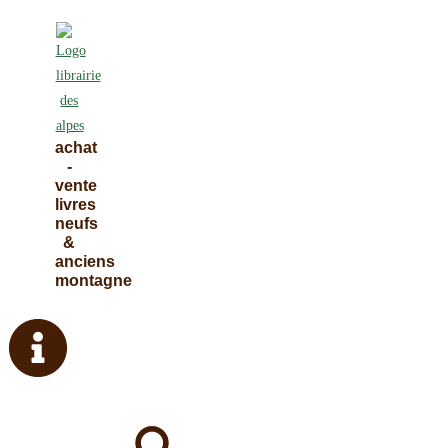
Skip
to
content
achat
-
vente
livres
neufs
&
anciens
montagne