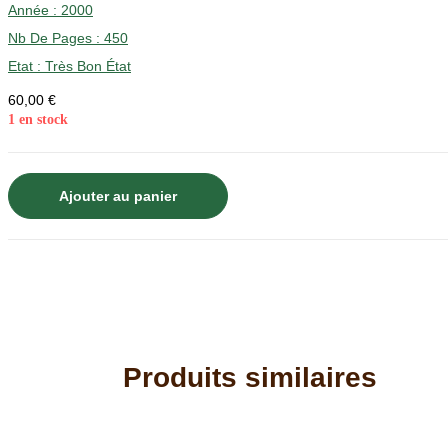
Année :
2000
Nb De Pages : 450
Etat :
Très Bon État
60,00
€
1 en stock
quantité
Ajouter au panier
de
Histoire
de
Montmélian,
chef-
lieu
du
Produits similaires
comté
et
bailliage