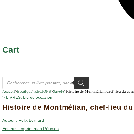
Cart
Recherche
de
produits
Accueil
>
Boutique
>
REGIONS
>
Savoie
>
Histoire de Montmélian, chef-lieu du comt
>
LIVRES
,
Livres occasion
Histoire de Montmélian, chef-lieu du
Auteur :
Félix Bernard
Editeur :
Imprimeries Réunies