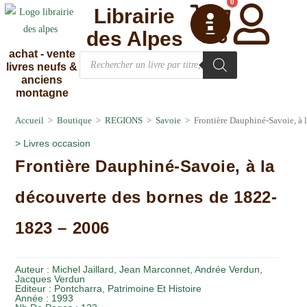
0
Librairie
des Alpes
achat - vente
livres neufs &
anciens
montagne
Accueil
>
Boutique
>
REGIONS
>
Savoie
>
Frontière Dauphiné-Savoie, à 
>
Livres occasion
Frontière Dauphiné-Savoie, à la
découverte des bornes de 1822-
1823 – 2006
Auteur :
Michel Jaillard, Jean Marconnet, Andrée Verdun,
Jacques Verdun
Editeur :
Pontcharra, Patrimoine Et Histoire
Année :
1993