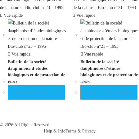
Vue rapide
Vue rapide
Vue rapide
Vue rapide
Bulletin de la société
Bulletin de la société
dauphinoise d’études
dauphinoise d’études
biologiques et de protection de
biologiques et de protection de
la nature – Bio-club n°23 –
la nature – Bio-club n°21 –
10,00
€
10,00
€
1995
1993
AJOUTER AU PANIER
AJOUTER AU PANIER
© 2026 All Rights Reserved.
Help & Info
Terms & Privacy