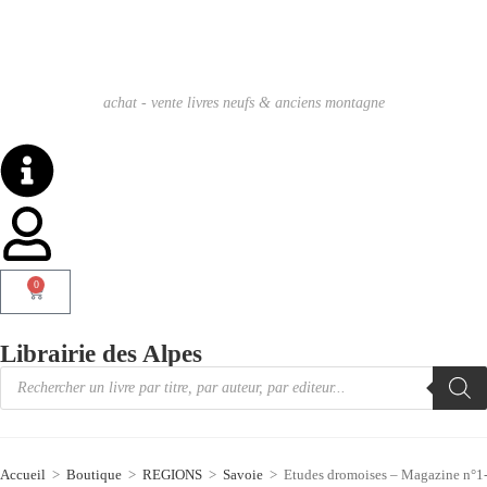
achat - vente livres neufs & anciens montagne
0
Librairie des Alpes
Accueil
>
Boutique
>
REGIONS
>
Savoie
>
Etudes dromoises – Magazine n°1