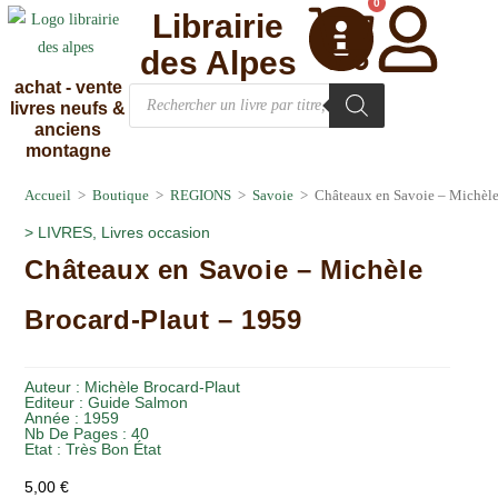
0
Librairie
des Alpes
achat - vente
livres neufs &
anciens
montagne
Accueil
>
Boutique
>
REGIONS
>
Savoie
>
Châteaux en Savoie – Michèle
>
LIVRES
,
Livres occasion
Châteaux en Savoie – Michèle
Brocard-Plaut – 1959
Auteur :
Michèle Brocard-Plaut
Editeur :
Guide Salmon
Année :
1959
Nb De Pages : 40
Etat :
Très Bon État
5,00
€