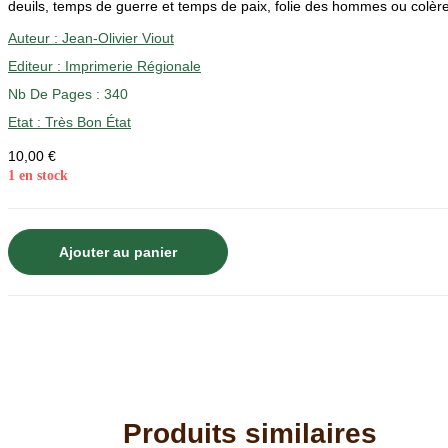
deuils, temps de guerre et temps de paix, folie des hommes ou colère
Auteur :
Jean-Olivier Viout
Editeur :
Imprimerie Régionale
Nb De Pages : 340
Etat :
Très Bon État
10,00
€
1 en stock
quantité
Ajouter au panier
de
Chambéry
au
fil
d'un
siècle
-
Produits similaires
Jean-