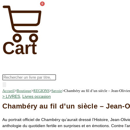
0
Cart
Recherche
de
Accueil
>
Boutique
>
REGIONS
>
Savoie
>
Chambéry au fil d’un siècle – Jean-Olivie
produits
>
LIVRES
,
Livres occasion
Chambéry au fil d’un siècle – Jean-O
Au portrait officiel de Chambéry qu’aurait dressé l’Histoire, Jean-Oli
anthologie du quotidien fertile en surprises et en émotions. Contre l’a