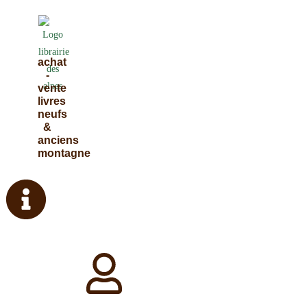
Skip
to
content
achat
-
vente
livres
neufs
&
anciens
montagne