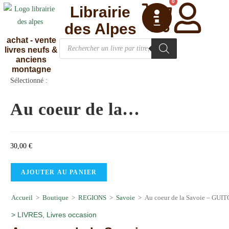
0
Librairie
des Alpes
achat - vente
livres neufs &
anciens
montagne
Sélectionné :
Au coeur de la…
30,00
€
AJOUTER AU PANIER
Accueil
>
Boutique
>
REGIONS
>
Savoie
>
Au coeur de la Savoie – GUI
>
LIVRES
,
Livres occasion