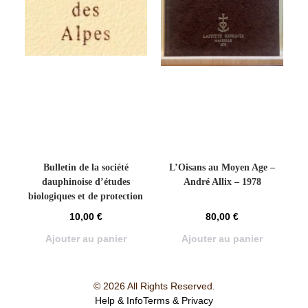
Bulletin de la société
L’Oisans au Moyen Age –
dauphinoise d’études
André Allix – 1978
biologiques et de protection
de la nature – Bio-club n°22
10,00
€
80,00
€
– 1994
Ajouter au panier
Ajouter au panier
© 2026 All Rights Reserved.
Help & Info
Terms & Privacy