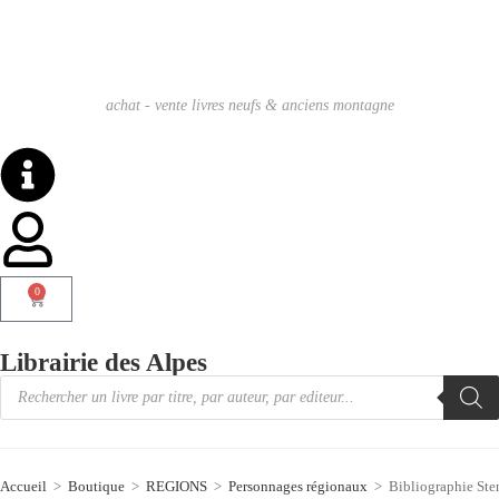
achat - vente livres neufs & anciens montagne
0
Librairie des Alpes
Accueil
>
Boutique
>
REGIONS
>
Personnages régionaux
>
Bibliographie St