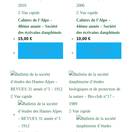
Vue rapide
Vue rapide
Cahiers de l’Alpe –
Cahiers de l’Alpe –
48ème année – Société
44ème année – Société
des écrivains dauphinois
des écrivains dauphinois
15,00
€
10,00
€
– 2010
– 2006
AJOUTER AU
AJOUTER AU
PANIER
PANIER
Vue rapide
Vue rapide