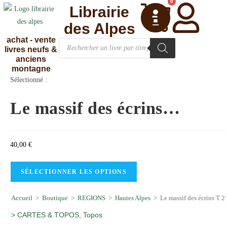
0
Librairie
des Alpes
achat - vente
livres neufs &
anciens
montagne
Sélectionné :
Le massif des écrins…
40,00
€
SÉLECTIONNER LES OPTIONS
Accueil
>
Boutique
>
REGIONS
>
Hautes Alpes
>
Le massif des écrins 
>
CARTES & TOPOS
,
Topos