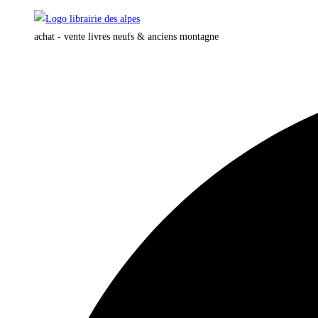
Skip
to
achat - vente livres neufs & anciens montagne
content