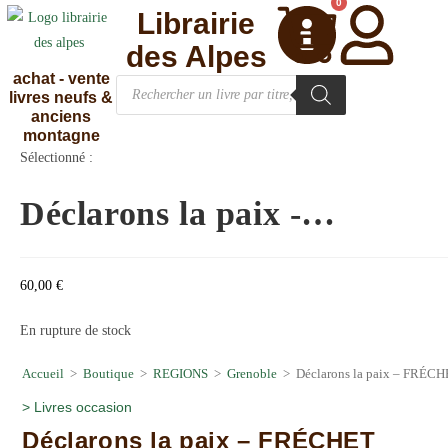
0
Librairie
des Alpes
achat - vente
livres neufs &
anciens
montagne
Sélectionné :
Déclarons la paix -…
60,00
€
En rupture de stock
Accueil
>
Boutique
>
REGIONS
>
Grenoble
>
Déclarons la paix – FRÉCH
>
Livres occasion
Déclarons la paix – FRÉCHET