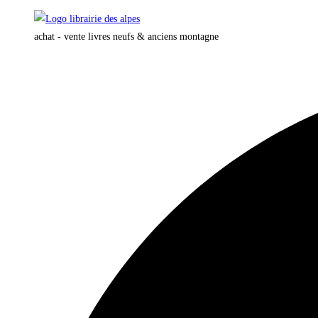
Skip
to
achat - vente livres neufs & anciens montagne
content