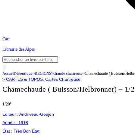
Cart
Librairie des Alpes
Recherche
de
Accueil
>
Boutique
>
REGIONS
>
Grande chartreuse
>
Chamechaude ( Buisson/Helbro
produits
>
CARTES & TOPOS
,
Cartes Chartreuse
Chamechaude ( Buisson/Helbronner) – 1/2
1/20°
Editeur :
Andriveau-Goujon
Année :
1918
Etat :
Très Bon État