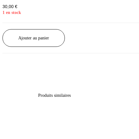
30,00
€
1 en stock
quantité
Ajouter au panier
de
Chamechaude
(
Buisson/Helbronner)
-
1/20°
-
1918
Produits similaires