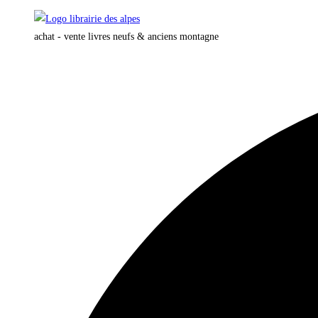
Skip
to
achat - vente livres neufs & anciens montagne
content