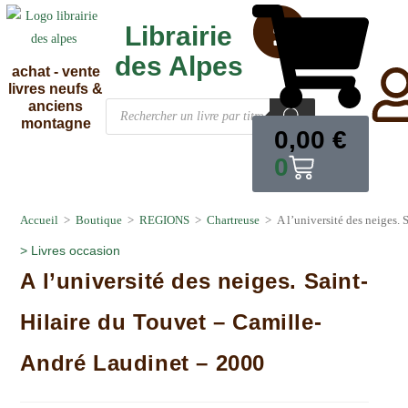
Librairie
des Alpes
achat - vente
livres neufs &
anciens
montagne
0,00
€
0
Accueil
>
Boutique
>
REGIONS
>
Chartreuse
>
A l’université des neiges.
>
Livres occasion
A l’université des neiges. Saint-
Hilaire du Touvet – Camille-
André Laudinet – 2000