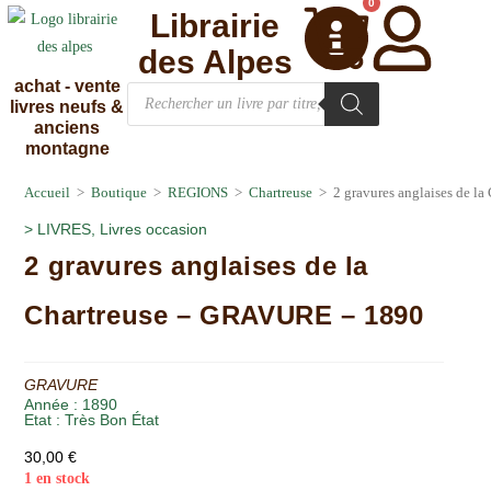
0
Librairie
des Alpes
achat - vente
livres neufs &
anciens
montagne
Accueil
>
Boutique
>
REGIONS
>
Chartreuse
>
2 gravures anglaises de 
>
LIVRES
,
Livres occasion
2 gravures anglaises de la
Chartreuse – GRAVURE – 1890
GRAVURE
Année :
1890
Etat :
Très Bon État
30,00
€
1 en stock