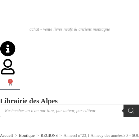
achat - vente livres neufs & anciens montagne
0
Librairie des Alpes
Accueil
>
Boutique
>
REGIONS
>
Annesci n°23, l’Annecy des années 30 – SO