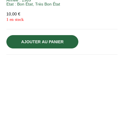
Année :
1969
Etat :
Bon État
,
Très Bon État
10,00
€
1 en stock
AJOUTER AU PANIER