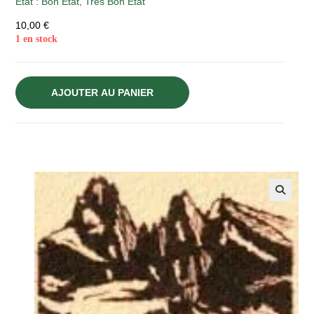
Etat :
Bon État
,
Très Bon État
10,00
€
1 en stock
AJOUTER AU PANIER