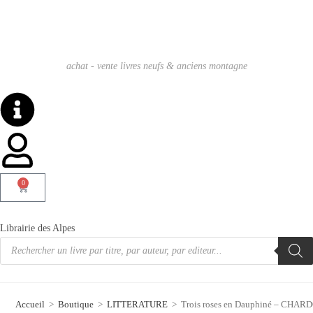
achat - vente livres neufs & anciens montagne
0
Librairie des Alpes
Accueil
>
Boutique
>
LITTERATURE
>
Trois roses en Dauphiné – CHAR