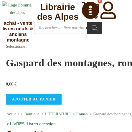
0
Librairie
des Alpes
achat - vente
livres neufs &
anciens
montagne
Sélectionné :
Gaspard des montagnes, r
8,00
€
AJOUTER AU PANIER
Accueil
>
Boutique
>
LITTERATURE
>
Roman
>
Gaspard des montagnes,
>
LIVRES
,
Livres occasion