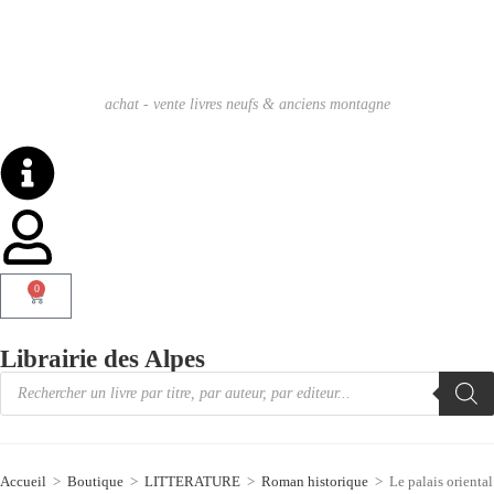
achat - vente livres neufs & anciens montagne
0
Librairie des Alpes
Accueil
>
Boutique
>
LITTERATURE
>
Roman historique
>
Le palais orienta