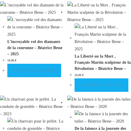
L’incroyable vol des diamants
de la couronne – Béatrice Besse
– 2025
La Liberté ou la Mort ,
19,90
€
François Martin sculpteur de la
Révolution – Béatrice Besse –
AJOUTER AU PANIER
2025
24,00
€
AJOUTER AU PANIER
De la faience à la journée des