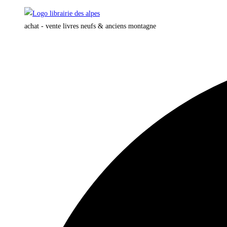
Skip
to
achat - vente livres neufs & anciens montagne
content