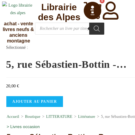
0
Librairie
des Alpes
achat - vente
livres neufs &
anciens
montagne
Sélectionné :
5, rue Sébastien-Bottin -…
20,00
€
AJOUTER AU PANIER
Accueil
>
Boutique
>
LITTERATURE
>
Littérature
>
5, rue Sébastien-Bot
>
Livres occasion