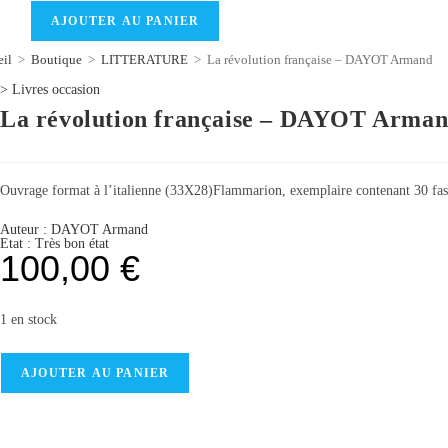
AJOUTER AU PANIER
il
>
Boutique
>
LITTERATURE
>
La révolution française – DAYOT Armand
>
Livres occasion
La révolution française – DAYOT Arma
Ouvrage format à l’italienne (33X28)Flammarion, exemplaire contenant 30 fasci
Auteur :
DAYOT Armand
Etat :
Très bon état
100,00
€
1 en stock
AJOUTER AU PANIER