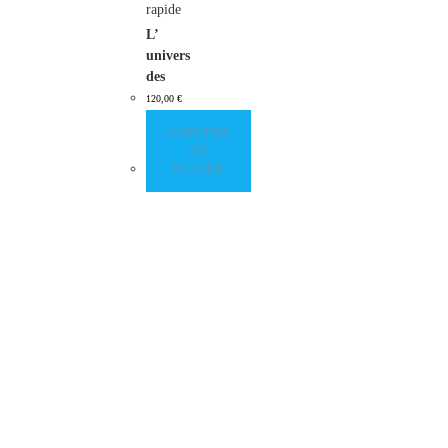
rapide
L’
univers
des
livres –
120,00
€
FLOC
AJOUTER
ON
AU
Albert
PANIER