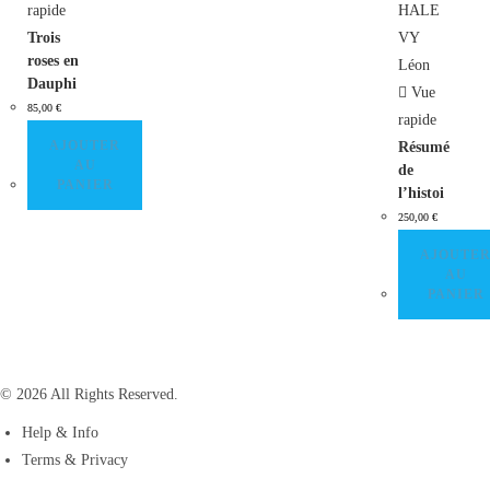
rapide
Trois
roses en
Dauphi
Vue
né –
85,00
€
rapide
CHAR
AJOUTER
Résumé
DON
AU
de
Claude
PANIER
l’histoi
re des
250,00
€
juifs
AJOUTE
anciens
AU
–
PANIER
HALE
VY
Léon
© 2026 All Rights Reserved.
Help & Info
Terms & Privacy