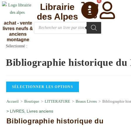
0
Librairie
des Alpes
achat - vente
livres neufs &
anciens
montagne
Sélectionné :
Bibliographie historique d
SÉLECTIONNER LES OPTIONS
Accueil
>
Boutique
>
LITTERATURE
>
Beaux Livres
>
Bibliographie hi
>
LIVRES
,
Livres anciens
Bibliographie historique du