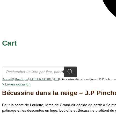
Cart
Recherche
de
produits
Accueil
>
Boutique
>
LITTERATURE
>
BD
>
Bécassine dans la neige – J.P Pinchon 
>
Livres occasion
Bécassine dans la neige – J.P Pinch
Pour la santé de Loulotte, Mme de Grand Air décide de partir à Saint
patinage et les descentes en luge, Loulotte et Bécassine profitent d