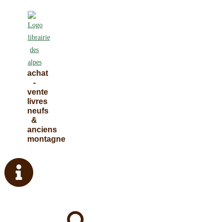
Skip
to
content
achat
-
vente
livres
neufs
&
anciens
montagne