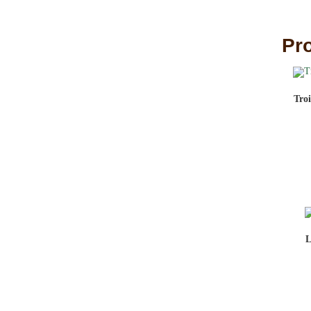
Pro
Tro
L