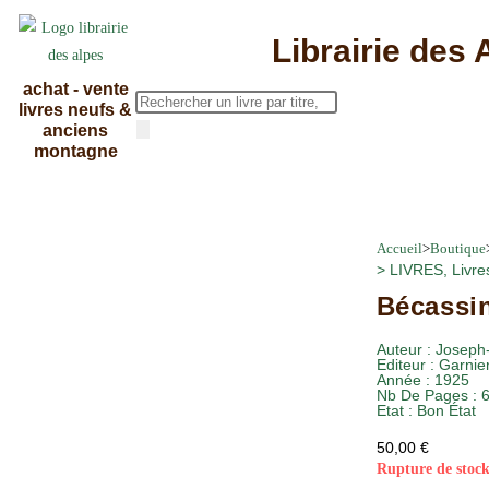
Librairie des 
achat - vente
livres neufs &
anciens
montagne
Accueil
>
Boutique
>
LIVRES
,
Livre
Bécassin
Auteur :
Joseph
Editeur :
Garnie
Année :
1925
Nb De Pages : 
Etat :
Bon État
50,00
€
Rupture de stoc