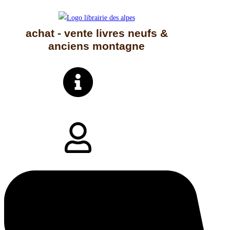
Skip
to
achat - vente livres neufs &
content
anciens montagne