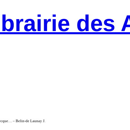
ibrairie des 
ecque… – Belin-de Launay J.