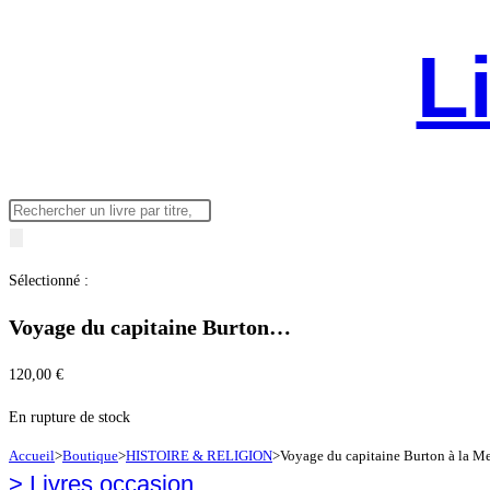
L
Recherche
de
produits
Sélectionné :
Voyage du capitaine Burton…
120,00
€
En rupture de stock
Accueil
>
Boutique
>
HISTOIRE & RELIGION
>
Voyage du capitaine Burton à la M
>
Livres occasion