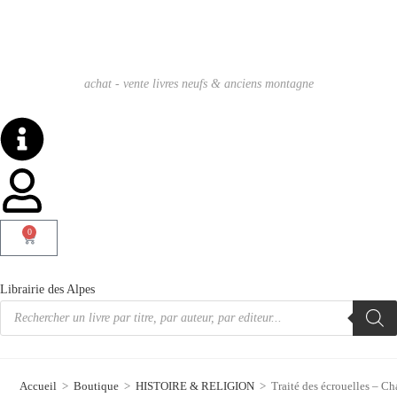
achat - vente livres neufs & anciens montagne
0
Librairie des Alpes
Accueil
>
Boutique
>
HISTOIRE & RELIGION
>
Traité des écrouelles – C