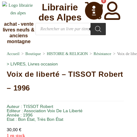
0
Librairie
des Alpes
achat - vente
livres neufs &
anciens
montagne
Accueil
>
Boutique
>
HISTOIRE & RELIGION
>
Résistance
>
Voix de lib
>
LIVRES
,
Livres occasion
Voix de liberté – TISSOT Robert
– 1996
Auteur :
TISSOT Robert
Editeur :
Association Voix De La Liberté
Année :
1996
Etat :
Bon État
,
Très Bon État
30,00
€
1 en stock