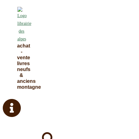
Skip
to
content
achat
-
vente
livres
neufs
&
anciens
montagne