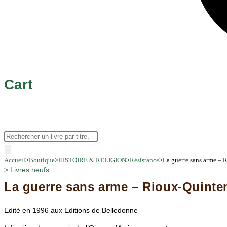
Cart
Recherche
de
Accueil
>
Boutique
>
HISTOIRE & RELIGION
>
Résistance
>
La guerre sans arme – 
produits
>
Livres neufs
La guerre sans arme – Rioux-Quinten
Edité en 1996 aux Editions de Belledonne