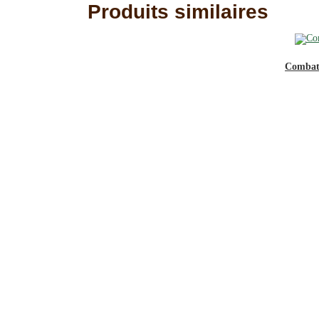
Produits similaires
Quintenelle
Elisabeth
-
Combats
1996