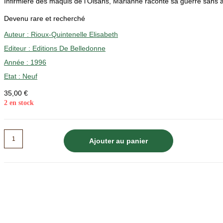
Infirmière des maquis de l’Oisans, Marianne raconte sa guerre sans
Devenu rare et recherché
Auteur :
Rioux-Quintenelle Elisabeth
Editeur :
Editions De Belledonne
Année :
1996
Etat :
Neuf
35,00
€
2 en stock
quantité
Ajouter au panier
de
La
guerre
sans
arme
-
Rioux-