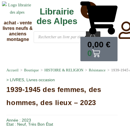
Librairie
des Alpes
achat - vente
livres neufs &
anciens
montagne
0,00
€
0
Accueil
>
Boutique
>
HISTOIRE & RELIGION
>
Résistance
>
1939-1945 d
>
LIVRES
,
Livres occasion
1939-1945 des femmes, des
hommes, des lieux – 2023
Année :
2023
Etat :
Neuf
,
Très Bon État