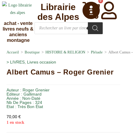
0
Librairie
des Alpes
achat - vente
livres neufs &
anciens
montagne
Accueil
>
Boutique
>
HISTOIRE & RELIGION
>
Pléiade
>
Albert Camus –
>
LIVRES
,
Livres occasion
Albert Camus – Roger Grenier
Auteur :
Roger Grenier
Editeur :
Gallimard
Année :
Non-Daté
Nb De Pages : 324
Etat :
Très Bon État
70,00
€
1 en stock