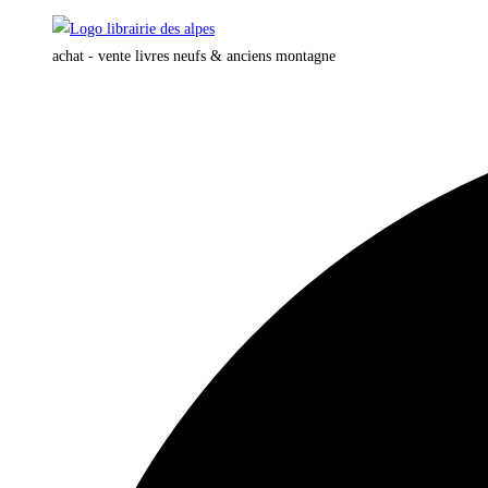
Skip
to
achat - vente livres neufs & anciens montagne
content