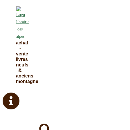
Skip
to
content
achat
-
vente
livres
neufs
&
anciens
montagne