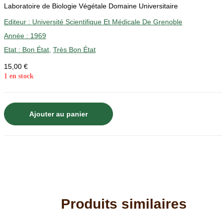
Laboratoire de Biologie Végétale Domaine Universitaire
Editeur :
Université Scientifique Et Médicale De Grenoble
Année :
1969
Etat :
Bon État
,
Très Bon État
15,00
€
1 en stock
quantité
Ajouter au panier
de
Documents
pour
la
CARTES
de
la
Produits similaires
Végétation
des