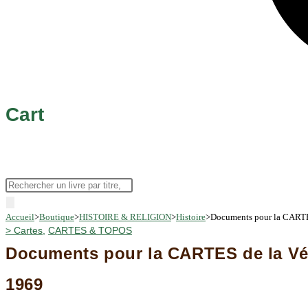
Cart
Recherche
de
Accueil
>
Boutique
>
HISTOIRE & RELIGION
>
Histoire
>
Documents pour la CARTES
produits
>
Cartes
,
CARTES & TOPOS
Documents pour la CARTES de la Végé
1969