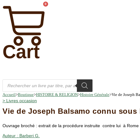
0
Cart
Recherche
de
produits
Accueil
>
Boutique
>
HISTOIRE & RELIGION
>
Histoire Générale
>
Vie de Joseph Ba
>
Livres occasion
Vie de Joseph Balsamo connu sous l
Ouvrage broché : extrait de la procédure instruite contre lui à Rome ,
Auteur :
Barberi G.