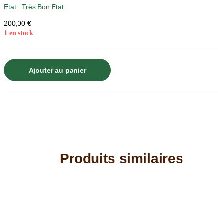
Etat :
Très Bon État
200,00
€
1 en stock
quantité
Ajouter au panier
de
Vie
de
Joseph
Balsamo
connu
sous
Produits similaires
le
nom
de
comte
Cagliostro