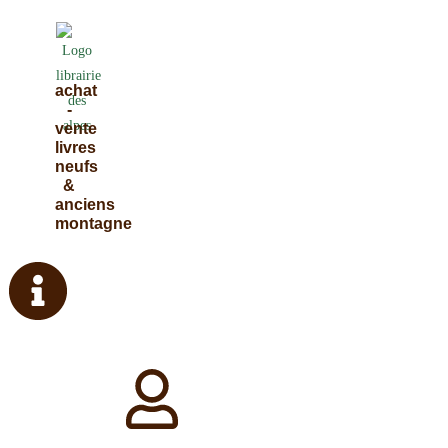
Skip
to
content
achat
-
vente
livres
neufs
&
anciens
montagne