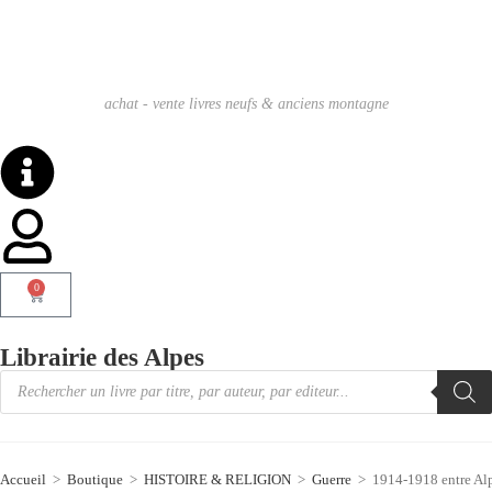
achat - vente livres neufs & anciens montagne
0
Librairie des Alpes
Accueil
>
Boutique
>
HISTOIRE & RELIGION
>
Guerre
>
1914-1918 entre Al