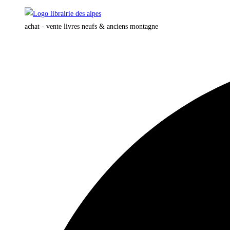
Skip
to
achat - vente livres neufs & anciens montagne
content