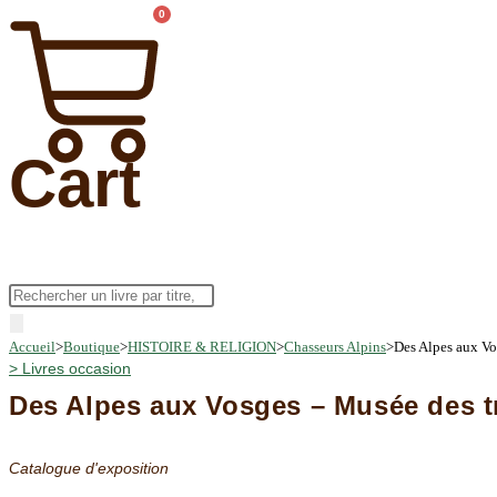
0
Cart
Recherche
de
Accueil
>
Boutique
>
HISTOIRE & RELIGION
>
Chasseurs Alpins
>
Des Alpes aux V
produits
>
Livres occasion
Des Alpes aux Vosges – Musée des 
Catalogue d'exposition