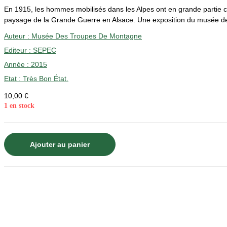
En 1915, les hommes mobilisés dans les Alpes ont en grande partie c
paysage de la Grande Guerre en Alsace. Une exposition du musée d
Auteur :
Musée Des Troupes De Montagne
Editeur :
SEPEC
Année :
2015
Etat :
Très Bon État.
10,00
€
1 en stock
quantité
Ajouter au panier
de
Des
Alpes
aux
Vosges
-