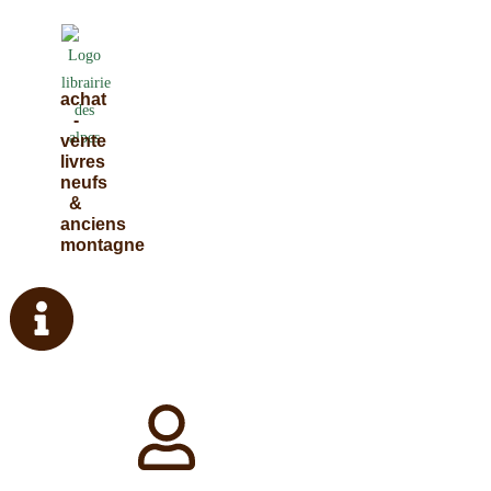
Skip
to
content
achat
-
vente
livres
neufs
&
anciens
montagne