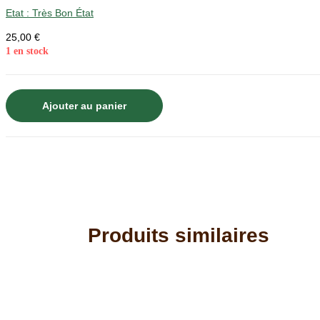
Etat :
Très Bon État
25,00
€
1 en stock
quantité
Ajouter au panier
de
27
éme
brigade
alpine
Portes
Ouvertes
Produits similaires
-
Brigade
alpine.
27°