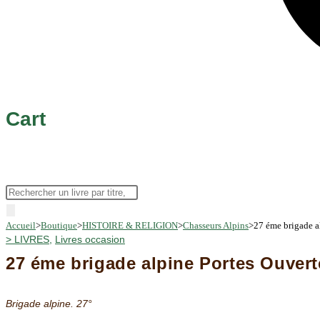
Cart
Recherche
de
Accueil
>
Boutique
>
HISTOIRE & RELIGION
>
Chasseurs Alpins
>
27 éme brigade a
produits
>
LIVRES
,
Livres occasion
27 éme brigade alpine Portes Ouverte
Brigade alpine. 27°