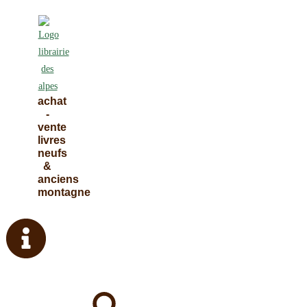
Skip
to
content
achat
-
vente
livres
neufs
&
anciens
montagne